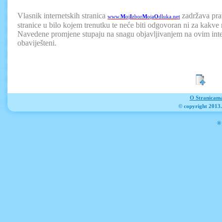
Vlasnik internetskih stranica
zadržava prav
www.
M
oj
I
zbor
M
oja
O
dluka.net
stranice u bilo kojem trenutku te neće biti odgovoran ni za kakve
Navedene promjene stupaju na snagu objavljivanjem na ovim inter
obaviješteni.
O Stranicam
© copyright 2013
® 