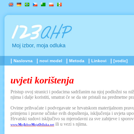
Moj izbor, moja odluka
Naslovna
novi model
Metoda
Linkovi
[vodic]
uvjeti korištenja
Pristup ovoj stranici i podacima sadržanim na njoj podložni su ni
njima i dalje koristiti, smatrat će se da ste pristali na predmetne p
Ovime prihvaćate i podvrgavate se hrvatskom materijalnom pravu
primjenu i pravne učinke svih dopuštenja, isključenja i uvjeta upot
Hrvatski sudovi isključivo su mjerodavni za sve zahtjeve i sporove
ili u vezi s njima.
www.
M
oj
I
zbor
M
oja
O
dluka.net