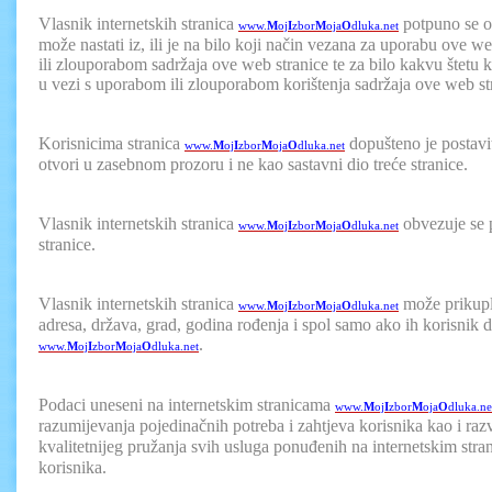
Vlasnik internetskih stranica
potpuno se od
www.
M
oj
I
zbor
M
oja
O
dluka.net
može nastati iz, ili je na bilo koji način vezana za uporabu ove w
ili zlouporabom sadržaja ove web stranice te za bilo kakvu štetu koj
u vezi s uporabom ili zlouporabom korištenja sadržaja ove web st
Korisnicima stranica
dopušteno je postavit
www.
M
oj
I
zbor
M
oja
O
dluka.net
otvori u zasebnom prozoru i ne kao sastavni dio treće stranice.
Vlasnik internetskih stranica
obvezuje se p
www.
M
oj
I
zbor
M
oja
O
dluka.net
stranice.
Vlasnik internetskih stranica
može prikuplj
www.
M
oj
I
zbor
M
oja
O
dluka.net
adresa, država, grad, godina rođenja i spol samo ako ih korisnik do
.
www.
M
oj
I
zbor
M
oja
O
dluka.net
Podaci uneseni na internetskim stranicama
www.
M
oj
I
zbor
M
oja
O
dluka.ne
razumijevanja pojedinačnih potreba i zahtjeva korisnika kao i raz
kvalitetnijeg pružanja svih usluga ponuđenih na internetskim str
korisnika.