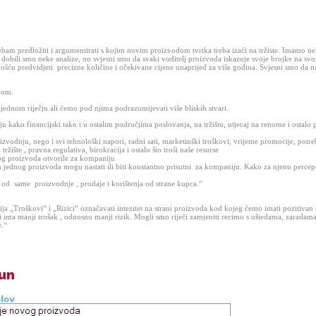
ebam predložiti i argumentirati s kojim novim proizvodom tvrtka treba izaći na tržiste. Imamo n
dobili smo neke analize, no svjesni smo da svaki voditelj proizvoda iskazuje svoje brojke na svoj
ošću predvidjeti
precizne količine i očekivane cijene unaprijed za više godina. Svjesni smo da n
odom.
i jednom riječju ali ćemo pod njima podrazumijevati više bliskih stvari.
u kako financijski tako i u ostalim područjima poslovanja, na tržištu, utjecaj na renome i ostalo 
vodnju, nego i svi tehnološki napori, radni sati, marketinški troškovi, vrijeme promocije, potre
ržište , pravna regulativa, birokracija i ostalo što troši naše resurse
g proizvoda otvorile za kompaniju
m jednog proizvoda mogu nastati ili biti konstantno prisutni
za kompaniju. Kako za njenu percep
o od
same
proizvodnje , prodaje i korištenja od strane kupca.“
ija „Troškovi“ i „Rizici“ označavati intezitet na strani proizvoda kod kojeg ćemo imati pozitivan 
i ima manji trošak , odnosno manji rizik. Mogli smo riječi zamjeniti recimo s uštedama, zaradam
e.“