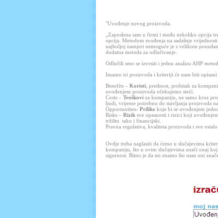
"Uvođenje novog proizvoda.
„Zaposlena sam u firmi i među nekoliko opcija tr
opcija. Metodom svođenja na sadašnje vrijednosti 
najboljoj namjeri nemoguće je s velikom pouzdan
dodatna metoda za odlučivanje.
Odlučili smo se izvrsiti i jednu analizu AHP met
Imamo tri proizvoda i kriteriji će nam biti opisan
Benefits –
Koristi
, prednost, probitak za kompanij
uvođenjem proizvoda očekujemo steći.
Costs –
Troškovi
za kompaniju, ne samo kroz proiz
ljudi, vrijeme potrebno do stavljanja proizvoda na t
Opportunities-
Prilike
koje bi se uvođenjem jedno
Risks –
Rizik
sve opasnosti i rizici koji uvođenje
tržištu
tako i financijski.
Pravna regulativa, kvaliteta proizvoda i sve ostal
Ovdje treba naglasiti da ćemo u slučajevima kriter
kompaniju, što u ovim slučajevima znači onaj koj
sigurnost. Bitno je da mi znamo što nam oni znač