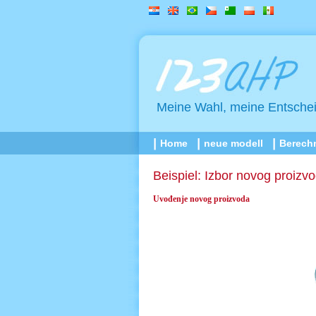
Meine Wahl, meine Entsche
Home
neue modell
Berech
Beispiel: Izbor novog proizv
Uvođenje novog proizvoda