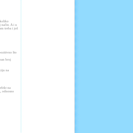
ekoliko
 način. A i u
am treba i još
pozitivno što
ban broj
ciju na
efekt na
a, odnosno