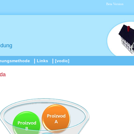
Beta Version
idung
nungsmethode
Links
[vodic]
oda