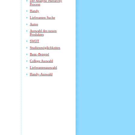
Der Analytic Hierarchy
Process
Handy
Lieferanten Suche
Autos
Auswahl des neuen
Produktes
SWOT
Studienmöglichkeiten
Basic-Beispiel
College Auswahl
Lieferantenauswahl
Handy-Auswahl