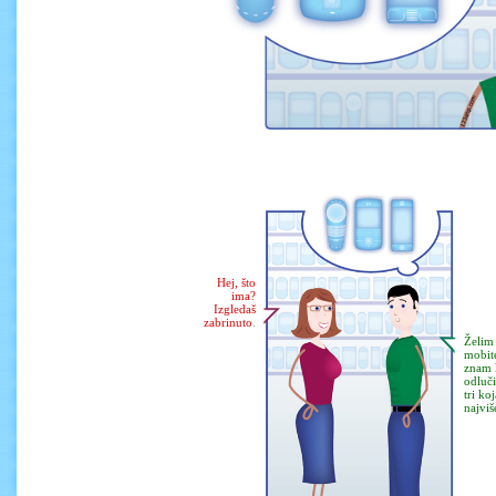
Hej, što
ima?
Izgledaš
zabrinuto
.
Želim 
mobite
znam 
odluči
tri ko
najviš