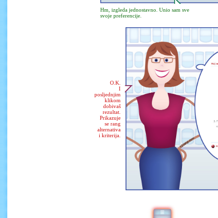
Hm, izgleda jednostavno. Unio sam sve
svoje preferencije.
O.K.
I
posljednjim
klikom
dobivaš
rezultat.
Prikazuje
se rang
alternativa
i kriterija.