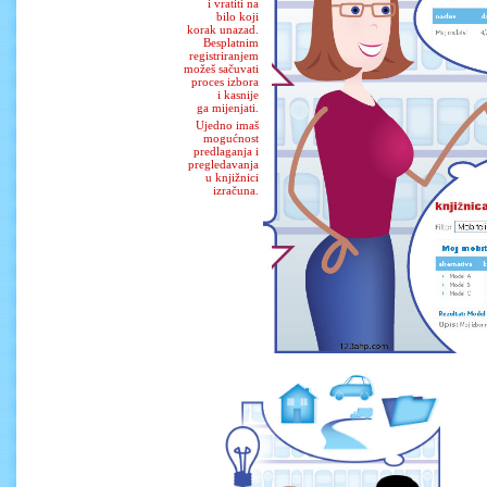
i vratiti na
bilo koji
korak unazad.
Besplatnim
registriranjem
možeš sačuvati
proces izbora
i kasnije
ga mijenjati.
Ujedno imaš
mogućnost
predlaganja i
pregledavanja
u knjižnici
izračuna.