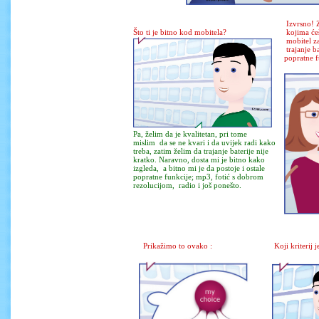
Izvrsno! Z
Što ti je bitno kod mobitela?
kojima ćeš
mobitel za
trajanje ba
popratne f
Pa, želim da je kvalitetan, pri tome
mislim da se ne kvari i da uvijek radi kako
treba, zatim želim da trajanje baterije nije
kratko. Naravno, dosta mi je bitno kako
izgleda, a bitno mi je da postoje i ostale
popratne funkcije; mp3, fotić s dobrom
rezolucijom, radio i još ponešto.
Prikažimo to ovako :
Koji kriterij j