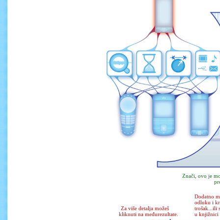
Znači, ovo je mo
pr
Dodatno mo
odluku i kr
Za više detalja možeš
trošak...ili 
kliknuti na međurezultate.
u knjižnici