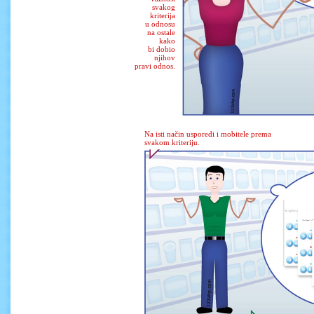
svakog
kriterija
u odnosu
na ostale
kako
bi dobio
njihov
pravi odnos
.
Na isti način usporedi i mobitele prema
svakom kriteriju.