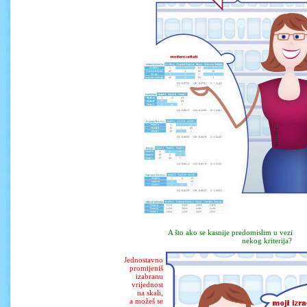
A što ako se kasnije predomislim u vezi
nekog kriterija?
Jednostavno
promijeniš
izabranu
vrijednost
na skali,
a možeš se