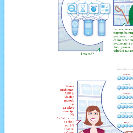
Pa, kvaliteta m
trajanja bateri
kvalitete......je
će mi ružan mo
kvalitetan, a o
brzo prazni...
odrediti rango
I što sad?
Nema
problema.
AHP je
idealna
metoda
baš
za takve
situacije.
Na
123ahp.com
na skali
od 1-9
odaberi
važnost