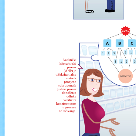
Analitički
hijerarhijski
proces
(AHP) je
višekriterijalna
metoda
procjene
koja oponaša
ljudski proces
donošenja
odluke
i verificira
konzistentnost
u procesu
odlučivanja
.