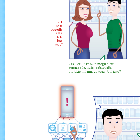
Je li
se to
dogodio
AHA
efekt
kod
tebe?
Ček’, ček’! Pa tako mogu birati
automobile, kuće, dobavljače,
projekte ...i mnogo toga. Je li tako?