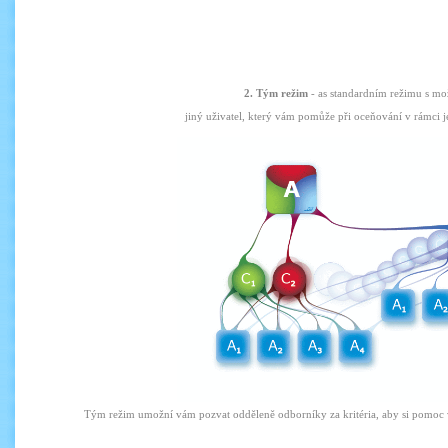
2. T
ým
režim
-
as
standardním režimu
s mo
jiný
uživatel
, který vám pomůže
při
oceňování
v rámci
Tým
režim
umožní vám
pozvat
odděleně
odborníky
za
kritéria
, aby si
pomoc