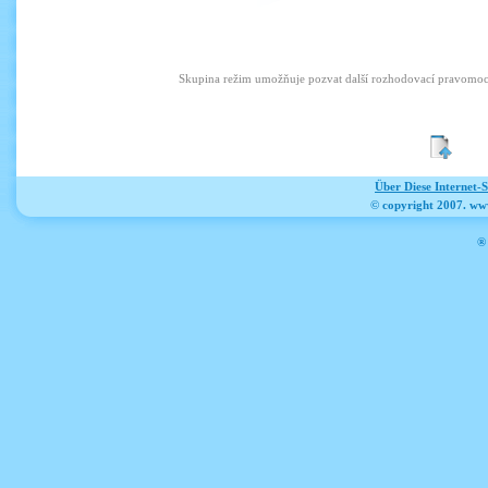
Skupina režim
umožňuje
pozvat další
rozhodovací pravomoc
Über Diese Internet-
© copyright 2007. ww
® 