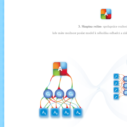
3. Skupina režim
-
spolupráce
rozho
kde
máte
možnost
poslat
model
k několika
odhadci
a zís