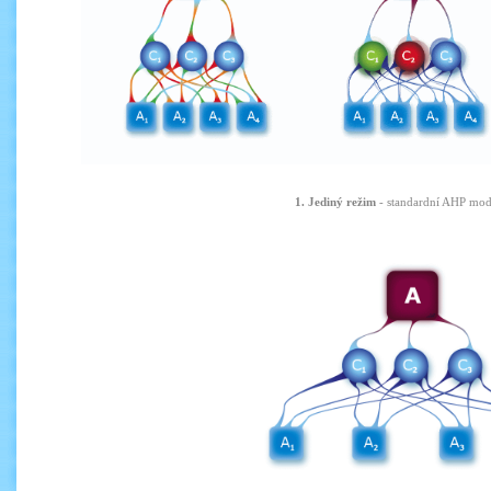
1. J
ediný režim
-
standardní
AHP
mod