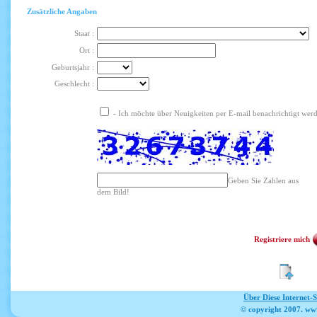
Zusätzliche Angaben
Staat :
Ort :
Geburtsjahr :
Geschlecht :
- Ich möchte über Neuigkeiten per E-mail benachrichtigt wer
Geben Sie Zahlen aus
dem Bild!
Registriere mich
Über Diese Internet-
© copyright 2007. ww