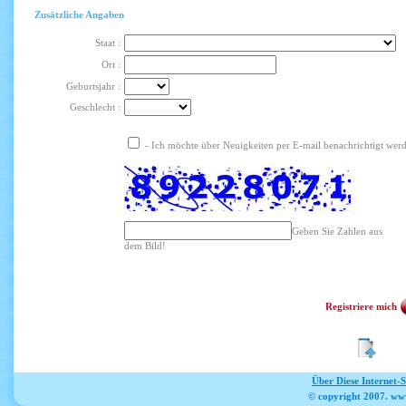
Zusätzliche Angaben
Staat :
Ort :
Geburtsjahr :
Geschlecht :
- Ich möchte über Neuigkeiten per E-mail benachrichtigt wer
Geben Sie Zahlen aus
dem Bild!
Registriere mich
Über Diese Internet-
© copyright 2007. ww