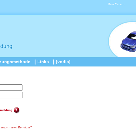
Beta Version
idung
nungsmethode
Links
[vodic]
meldung
 registrierter Benutzer?