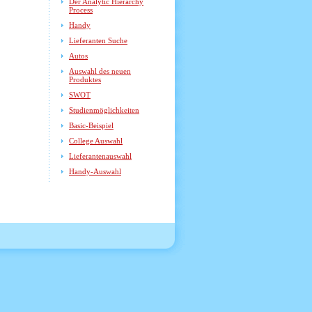
Der Analytic Hierarchy
Process
Handy
Lieferanten Suche
Autos
Auswahl des neuen
Produktes
SWOT
Studienmöglichkeiten
Basic-Beispiel
College Auswahl
Lieferantenauswahl
Handy-Auswahl