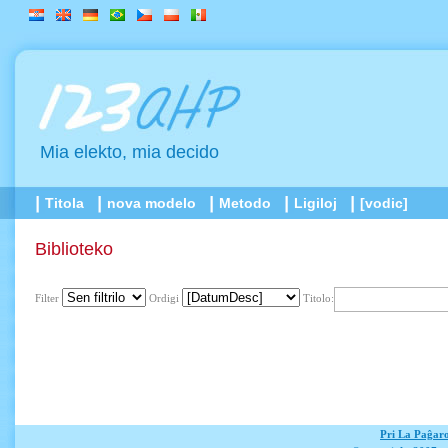
Mia elekto, mia decido
Titola
nova modelo
Metodo
Ligiloj
[vodic]
Biblioteko
Filter
Ordigi
Titolo:
Pri La Paĝar